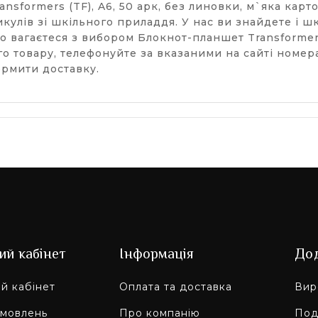
nsformers (TF), A6, 50 арк, без линовки, м`яка карт
улів зі шкільного приладдя. У нас ви знайдете і шкі
о вагаєтеся з вибором Блокнот-планшет Transformers 
го товару, телефонуйте за вказаними на сайті номер
рмити доставку.
ий кабінет
Інформація
До
й кабінет
Оплата та доставка
Вир
амовлень
Про компанію
Под