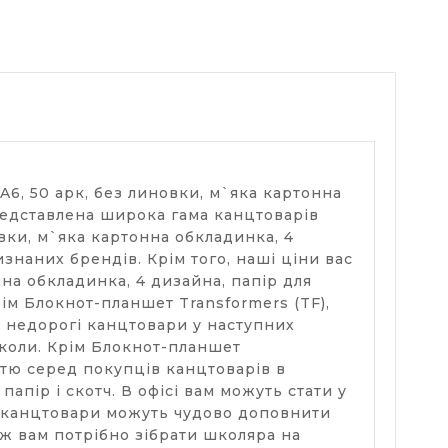
A6, 50 арк, без линовки, м`яка картонна
представлена широка гама канцтоварів
овки, м`яка картонна обкладинка, 4
изнаних брендів. Крім того, наші ціни вас
нна обкладинка, 4 дизайна, папір для
ім Блокнот-планшет Transformers (TF),
та недорогі канцтовари у наступних
школи. Крім Блокнот-планшет
істю серед покупців канцтоварів в
апір і скотч. В офісі вам можуть стати у
ці канцтовари можуть чудово доповнити
 ж вам потрібно зібрати школяра на