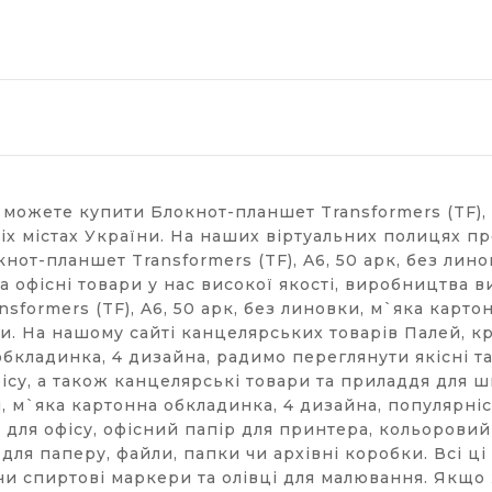
 можете купити Блокнот-планшет Transformers (TF), 
сіх містах України. На наших віртуальних полицях 
кнот-планшет Transformers (TF), A6, 50 арк, без лин
 офісні товари у нас високої якості, виробництва в
formers (TF), A6, 50 арк, без линовки, м`яка карто
и. На нашому сайті канцелярських товарів Палей, кр
 обкладинка, 4 дизайна, радимо переглянути якісні 
фісу, а також канцелярські товари та приладдя для 
ки, м`яка картонна обкладинка, 4 дизайна, популярн
ля офісу, офісний папір для принтера, кольоровий п
 для паперу, файли, папки чи архівні коробки. Всі 
 чи спиртові маркери та олівці для малювання. Якщо