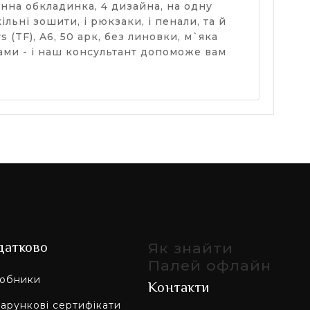
онна обкладинка, 4 дизайна, на одну
льні зошити, і рюкзаки, і пенали, та й
(TF), A6, 50 арк, без линовки, м`яка
ами - і наш консультант допоможе вам
датково
Як знайти
Палей офлайн
обники
Контакти
арункові сертифікати