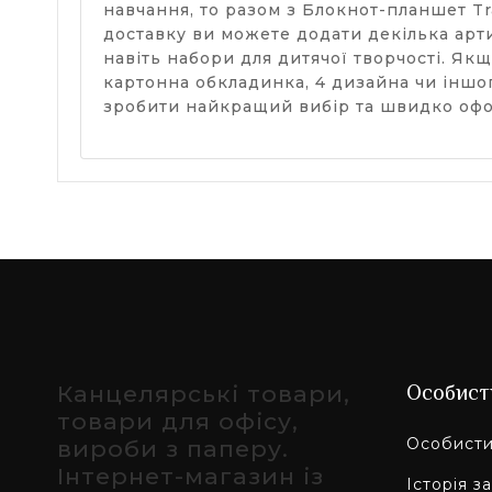
навчання, то разом з Блокнот-планшет Tra
доставку ви можете додати декілька артик
навіть набори для дитячої творчості. Якщ
картонна обкладинка, 4 дизайна чи іншо
зробити найкращий вибір та швидко офо
Канцелярські товари,
Особист
товари для офісу,
Особисти
вироби з паперу.
Інтернет-магазин із
Історія з