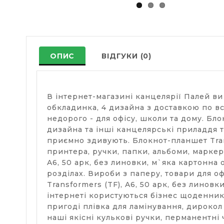
ОПИС
ВІДГУКИ (0)
В інтернет-магазині канцелярії Палей ви
обкладинка, 4 дизайна з доставкою по в
недорого - для офісу, школи та дому. Бло
дизайна та інші канцелярські приладдя та
приємно здивують. Блокнот-планшет Trans
принтера, ручки, папки, альбоми, маркер
A6, 50 арк, без линовки, м`яка картонна
розділах. Вироби з паперу, товари для о
Transformers (TF), A6, 50 арк, без линов
інтернеті користуються бізнес щоденник д
пригоді плівка для ламінування, дирокол
наші якісні кулькові ручки, перманентні