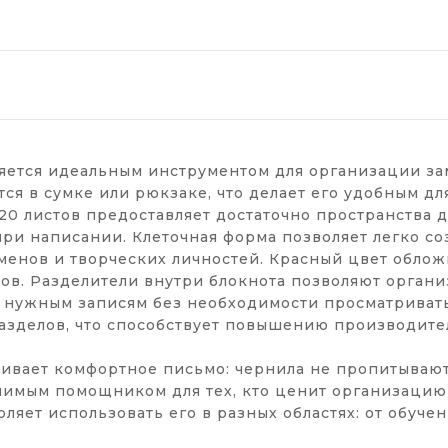
яется идеальным инструментом для организации зам
я в сумке или рюкзаке, что делает его удобным для
20 листов предоставляет достаточно пространства д
при написании. Клеточная форма позволяет легко соз
менов и творческих личностей. Красный цвет облож
ов. Разделители внутри блокнота позволяют органи
к нужным записям без необходимости просматривать
азделов, что способствует повышению производител
чивает комфортное письмо: чернила не пропитывают
енимым помощником для тех, кто ценит организацию
оляет использовать его в разных областях: от обуче