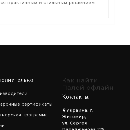
яется практичным и стильным решением
полнительно
Как найти
Палей офлайн
изводители
Контакты
арочные сертификаты
Украина, г.
тнерская программа
Житомир,
ул. Сергея
ии
Параджанова 125