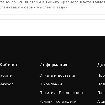
та A5 со 120 листами в ячейку красного цвета явл
организации своих мыслей и задач.
Кабинет
Информация
До
абинет
Оплата и доставка
Про
заказов
О компании
Под
Политика Безопасности
Пар
Условия соглашения
Акц