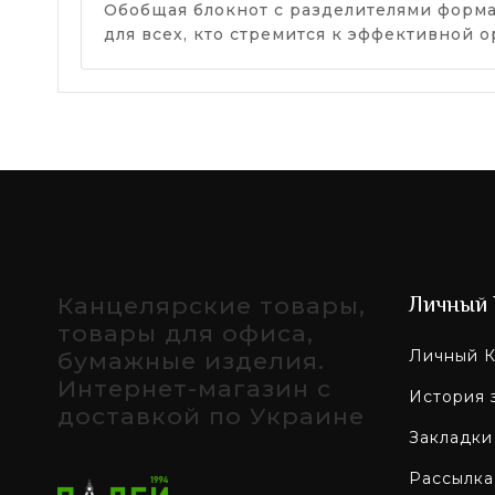
Обобщая блокнот с разделителями форма
для всех, кто стремится к эффективной 
Канцелярские товары,
Личный 
товары для офиса,
Личный К
бумажные изделия.
Интернет-магазин с
История 
доставкой по Украине
Закладки
Рассылка