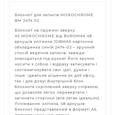
Блокнот для записів MONOCHROME
BM 2474 02
Блокнот на пружині зверху
А5 MONOCHROME від BUROMAX 48
аркушів клітинка JOBMAX картонна
обкладинка синій 2474-02 – зручний
спосіб ведення записів, завжди
знаходиться під рукою! Його зручно
носити з собою і відразу записувати і
систематизувати свої ідеї, думки і
інше. Ідеальне рішення як для офісу,
так і для дому! Внутрішній блок
блокнота скріплений зверху спіраллю,
що дозволяє легко перевертати і
загинати сторінки (все лягає ідеально).
Лініювання: клітина, 48 аркушів.
Блокнот представлений в форматі А5,