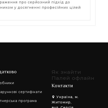
враження про серйозний підхід до
чником у досягненні професійних цілей
датково
Як знайти
Палей офлайн
обники
Контакти
арункові сертифікати
Україна, м.
тнерська програма
Житомир,
вул. Сергія