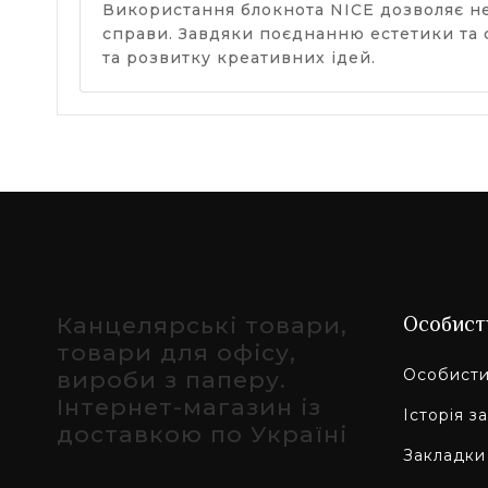
Використання блокнота NICE дозволяє не
справи. Завдяки поєднанню естетики та 
та розвитку креативних ідей.
Канцелярські товари,
Особист
товари для офісу,
Особисти
вироби з паперу.
Інтернет-магазин із
Історія з
доставкою по Україні
Закладки