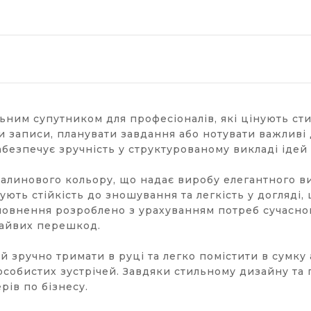
ьним супутником для професіоналів, які цінують сти
и записи, планувати завдання або нотувати важливі 
езпечує зручність у структурованому викладі ідей 
алинового кольору, що надає виробу елегантного ви
чують стійкість до зношування та легкість у догляді
овнення розроблено з урахуванням потреб сучасног
зайвих перешкод.
 зручно тримати в руці та легко помістити в сумку
особистих зустрічей. Завдяки стильному дизайну та 
ів по бізнесу.