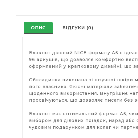
ОПИС
ВІДГУКИ (0)
Блокнот діловий NICE формату А5 є ідеал
96 аркушів, що дозволяє комфортно вест
оформлений у крапковому дизайні, що заб
Обкладинка виконана зі штучної шкіри м
його власника. Якісні матеріали забезпе
щоденного використання. Внутрішнє нап
просвічуються, що дозволяє писати без 
Блокнот має оптимальний формат А5, який
вибором для ділових поїздок, нарад або 
чудовим подарунком для колег чи партнер