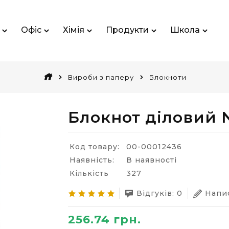
Офіс
Хімія
Продукти
Школа
Вироби з паперу
Блокноти
Блокнот діловий N
Код товару:
00-00012436
Наявність:
В наявності
Кількість
327
Відгуків: 0
Напис
256.74 грн.