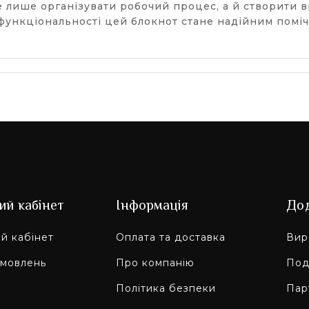
 лише організувати робочий процес, а й створити 
функціональності цей блокнот стане надійним помі
ий кабінет
Інформація
До
й кабінет
Оплата та доставка
Вир
амовлень
Про компанію
Под
Політика безпеки
Пар