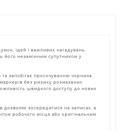
умок, ідей і важливих нагадувань.
ть його незамінним супутником у
а та запобігає просочуванню чорнила.
о маркерів без ризику розмазаних
 можливість швидкого доступу до нових
в дозволяє зосередитися на записах, а
нтом робочого місця або оригінальним