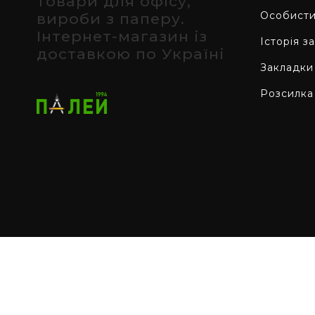
товари для офісу,
Особисти
вироби з паперу.
Інтернет-магазин із
Історія з
доставкою по Україні
Закладки
Розсилка
Всі права захищено - Інтернет-магазин канцт