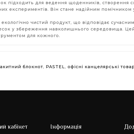
лок підходить для ведення щоденників, створення сп
их експериментів. Він стане надійним помічником у 
це екологічно чистий продукт, що відповідає сучасни
есок у збереження навколишнього середовища. Цей б
струментом для кожного.
лакитний блокнот
,
PASTEL
,
офісні канцелярські това
ий кабінет
Інформація
До