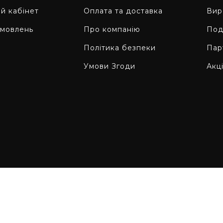
й кабінет
Оплата та доставка
Вир
амовлень
Про компанію
Под
Політика безпеки
Пар
Умови Згоди
Акці
Палей в соціаль
оварів Палей