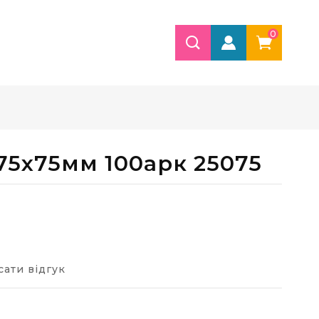
0
75х75мм 100арк 25075
ати відгук