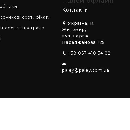
Палей офлайн
обники
Контакти
арункові сертифікати
Україна, м.
тнерська програма
Житомир,
вул. Сергія
ї
Параджанова 125
+38 067 410 34 82
paley@paley.com.ua
них мережах