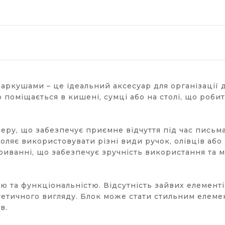
 аркушами – це ідеальний аксесуар для організації д
 поміщається в кишені, сумці або на столі, що роби
еру, що забезпечує приємне відчуття під час письм
оляє використовувати різні види ручок, олівців аб
дриванні, що забезпечує зручність використання та
 та функціональністю. Відсутність зайвих елементі
етичного вигляду. Блок може стати стильним елеме
в.