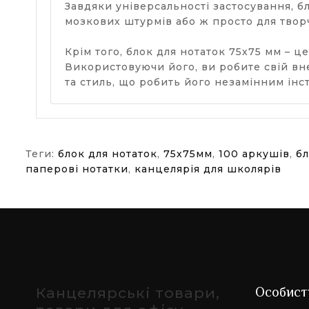
Завдяки універсальності застосування, б
мозкових штурмів або ж просто для творч
Крім того, блок для нотаток 75х75 мм – 
Використовуючи його, ви робите свій вн
та стиль, що робить його незамінним ін
Теги:
блок для нотаток
,
75х75мм
,
100 аркушів
,
б
паперові нотатки
,
канцелярія для школярів
Канцелярські товари,
Особист