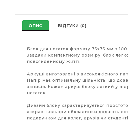
ОПИС
ВІДГУКИ (0)
Блок для нотаток формату 75х75 мм з 100
Завдяки компактному розміру, блок легко
повсякденному житті.
Аркуші виготовлені з високоякісного пап
Папір має оптимальну щільність, що дозв
записів. Кожен аркуш блоку легкий у ві
нотаток.
Дизайн блоку характеризується простотою
яскраві кольори обкладинки додають ест
подарунком для колег, друзів чи студенті