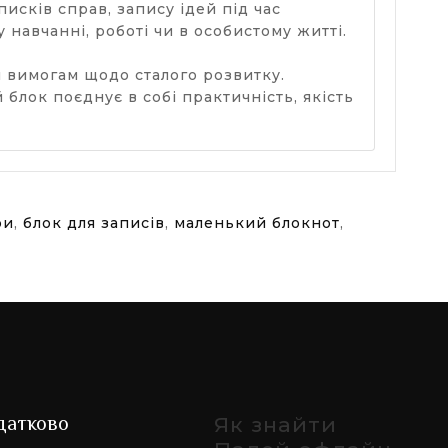
исків справ, запису ідей під час
навчанні, роботі чи в особистому житті.
м вимогам щодо сталого розвитку.
лок поєднує в собі практичність, якість
ри
,
блок для записів
,
маленький блокнот
,
датково
Як знайти