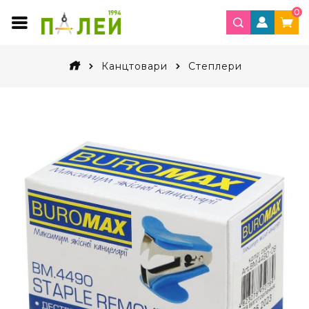
0
Канцтовари
Степлери