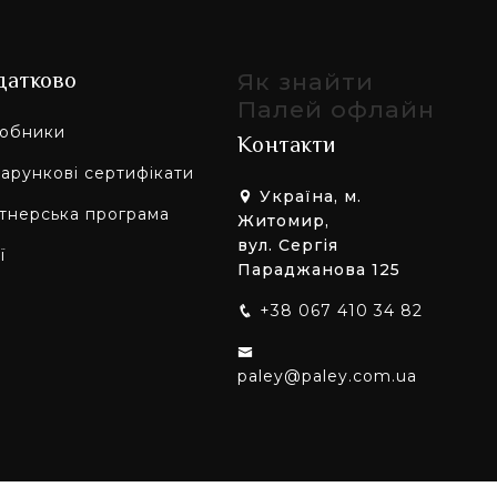
датково
Як знайти
Палей офлайн
обники
Контакти
арункові сертифікати
Україна, м.
тнерська програма
Житомир,
вул. Сергія
ї
Параджанова 125
+38 067 410 34 82
paley@paley.com.ua