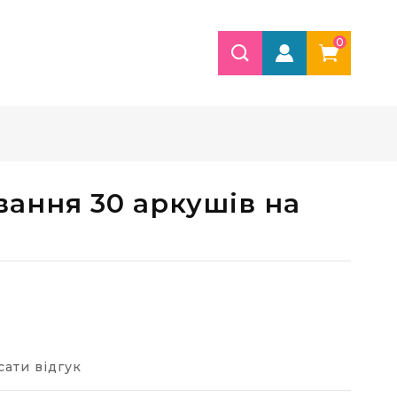
0
ання 30 аркушів на
ати відгук