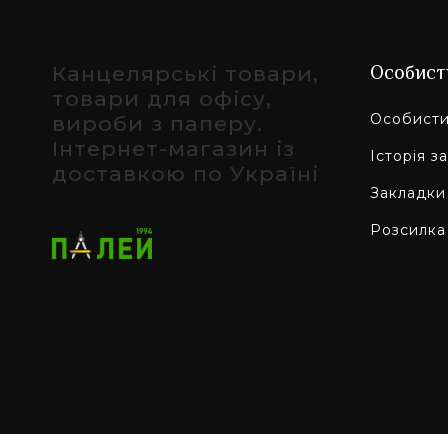
Канцелярські товари,
Особист
товари для офісу,
Особисти
вироби з паперу.
Інтернет-магазин із
Історія з
доставкою по Україні
Закладки
Розсилка